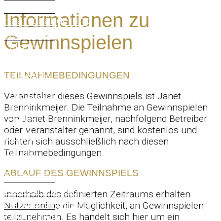
Haarverdichtung
Informationen zu
Haarverlängerung
Gentlemen
Gewinnspielen
News
&
Lifestyle
TEILNAHMEBEDINGUNGEN
Kontakt
Veranstalter dieses Gewinnspiels ist Janet
Shop
Brenninkmeijer. Die Teilnahme an Gewinnspielen
von Janet Brenninkmeijer, nachfolgend Betreiber
Janet
oder Veranstalter genannt, sind kostenlos und
Service
richten sich ausschließlich nach diesen
Färben
Teilnahmebedingungen.
und
ABLAUF DES GEWINNSPIELS
Schneiden
Haarverdichtung
Innerhalb des definierten Zeitraums erhalten
Haarverlängerung
Nutzer online die Möglichkeit, an Gewinnspielen
Gentlemen
teilzunehmen. Es handelt sich hier um ein