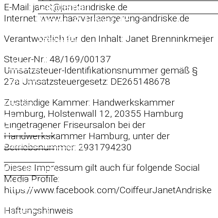
Gentlemen
E-Mail: janet@janetandriske.de
Internet: www.haarverlaengerung-andriske.de
News & Lifestyle
Kontakt
Verantwortlich für den Inhalt: Janet Brenninkmeijer
Shop
Steuer-Nr.: 48/169/00137
Janet
Umsatzsteuer-Identifikationsnummer gemäß §
Service
27a Umsatzsteuergesetz: DE265148678
Zuständige Kammer: Handwerkskammer
Färben
Hamburg, Holstenwall 12, 20355 Hamburg
und
Eingetragener Friseursalon bei der
Schneiden
Handwerkskammer Hamburg, unter der
Haarverdichtung
Betriebsnummer: 2931794230
Haarverlängerung
Dieses Impressum gilt auch für folgende Social
Gentlemen
Media Profile:
News
https://www.facebook.com/CoiffeurJanetAndriske
&
Haftungshinweis
Lifestyle