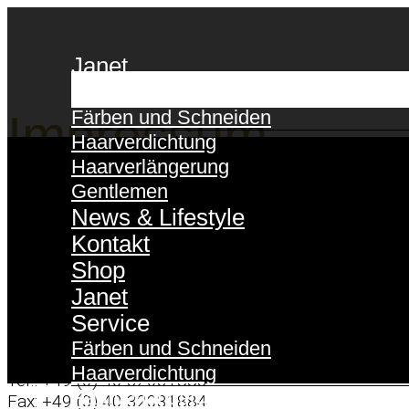
Janet
Service
Färben und Schneiden
Impressum
Haarverdichtung
Haarverlängerung
Gentlemen
News & Lifestyle
ANBIETERKENNZEICHNUNG
Kontakt
Janet Andriske
Shop
Coiffeur & Haarverlängerung
Janet
Graskeller 2
20457 Hamburg
Service
Germany
Färben und Schneiden
Haarverdichtung
Tel.: +49 (0) 40 32031883
Haarverlängerung
Fax: +49 (0) 40 32031884