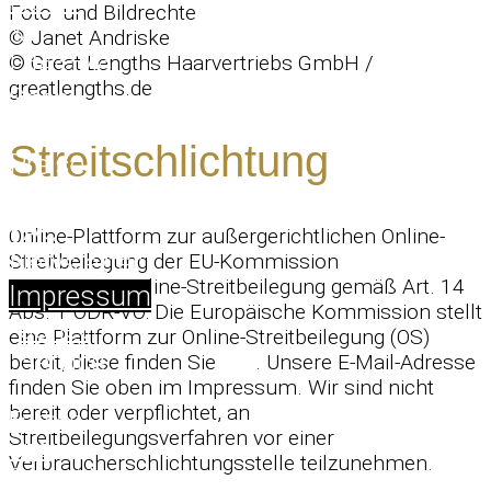
News
Foto- und Bildrechte
&
© Janet Andriske
Lifestyle
© Great Lengths Haarvertriebs GmbH /
greatlengths.de
Shop
Kontakt
Streitschlichtung
Preise
Karriere
FAQ
Online-Plattform zur außergerichtlichen Online-
Newsletter
Streitbeilegung der EU-Kommission
Hinweis zur Online-Streitbeilegung gemäß Art. 14
Impressum
Abs. 1 ODR-VO: Die Europäische Kommission stellt
Janet
eine Plattform zur Online-Streitbeilegung (OS)
Service
bereit, diese finden Sie
hier
. Unsere E-Mail-Adresse
finden Sie oben im Impressum. Wir sind nicht
bereit oder verpflichtet, an
Färben
Streitbeilegungsverfahren vor einer
und
Verbraucherschlichtungsstelle teilzunehmen.
Schneiden