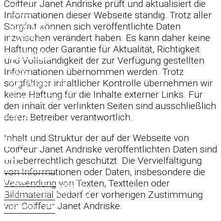
Coiffeur Janet Andriske prüft und aktualisiert die
Shop
Informationen dieser Webseite ständig. Trotz aller
Kontakt
Sorgfalt können sich veröffentlichte Daten
Preise
inzwischen verändert haben. Es kann daher keine
Haftung oder Garantie für Aktualität, Richtigkeit
Karriere
und Vollständigkeit der zur Verfügung gestellten
FAQ
Informationen übernommen werden. Trotz
Newsletter
sorgfältiger inhaltlicher Kontrolle übernehmen wir
keine Haftung für die Inhalte externer Links. Für
Impressum
den Inhalt der verlinkten Seiten sind ausschließlich
Janet
deren Betreiber verantwortlich.
Service
Inhalt und Struktur der auf der Webseite von
Färben
Coiffeur Janet Andriske veröffentlichten Daten sind
und
urheberrechtlich geschützt. Die Vervielfältigung
Schneiden
von Informationen oder Daten, insbesondere die
Haarverdichtung
Verwendung von Texten, Textteilen oder
Haarverlängerung
Bildmaterial bedarf der vorherigen Zustimmung
Gentlemen
von Coiffeur Janet Andriske.